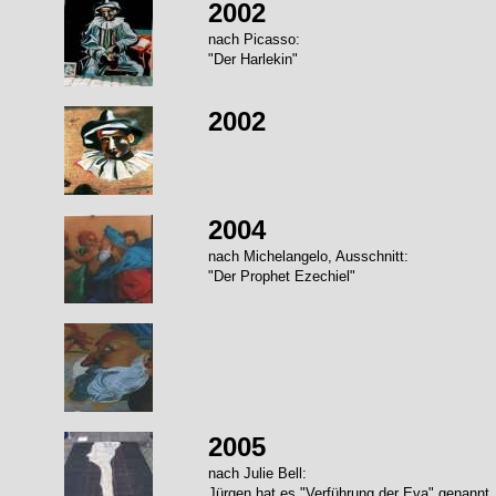
2002
nach Picasso:
"Der Harlekin"
2002
2004
nach Michelangelo, Ausschnitt:
"Der Prophet Ezechiel"
2005
nach Julie Bell:
Jürgen hat es "Verführung der Eva" genannt.